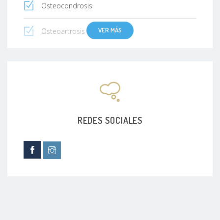
Osteocondrosis
VER MÁS
Osteoartrosis
Tumores de hueso
Hombro doloroso
Sarcoma osteógeno
REDES SOCIALES
Sarcoma del tejido blando
Osteocondromas
Hombro congelado
Hombro de nadador