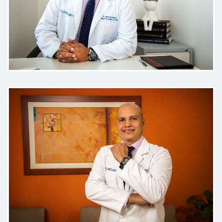
médico
Paciente
Excelente, todo muy claro me
explico detalladamente el
problema que tengo y poder
programar mi cirugía
Paciente