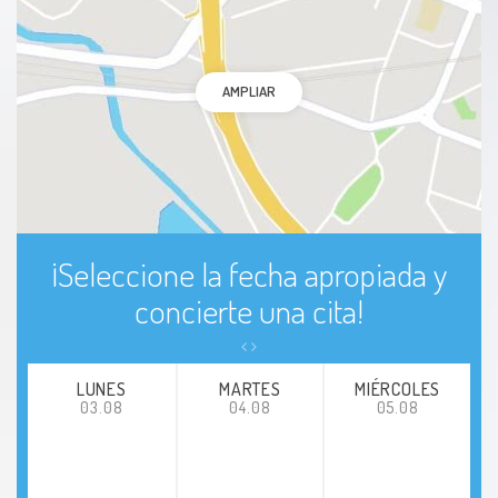
Quiste de Baker
AMPLIAR
Quiste poplíteo
Viscosuplementacion
Tumor de células gigantes
¡Seleccione la fecha apropiada y
Síndrome del túnel carpiano
concierte una cita!
LUNES
MARTES
MIÉRCOLES
03.08
04.08
05.08