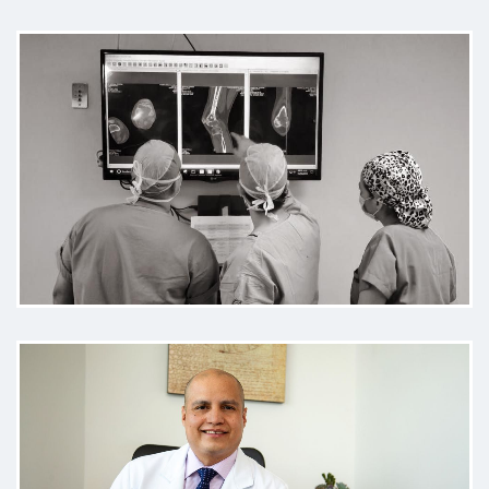
Exelente servicio, dedicación,
explicación , tratamiento , atención
detallada maravillado con el doctor
por su exelente servicio.
Paciente
Muy buen médico explica cada
detalle y exelente persona
agradezco infinitamente cruzarme
en el camino muy humano el