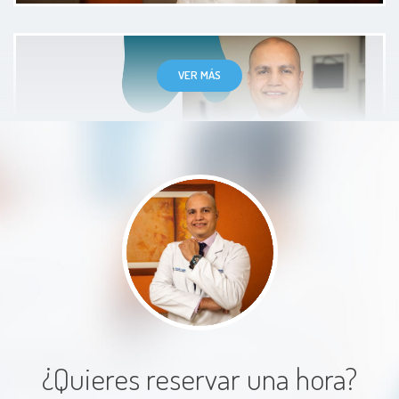
VER MÁS
El Doctor es excelente el trato con
mi mamá que es una señora ya de
edad avanzada ha sido impecable y
con mi esposo igual siempre muy
profesional la verdad lo súper
recomiendo
Paciente
¿Quieres reservar una hora?