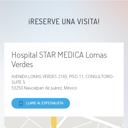
Hombro de lanzador
¡RESERVE UNA VISITA!
Hombro de tenista
Hombro rígido
Hospital STAR MEDICA Lomas
Dolor de hombro
Verdes
Dolor de rodilla
AVENIDA LOMAS VERDES 2165, PISO 11, CONSULTORIO-
SUITE 5.
Fracturas
53250 Naucalpan de Juárez, México
Esguinces
LLAME AL ESPECIALISTA
Lesiones del tendón rotuliano
Pinzamiento Subacromial